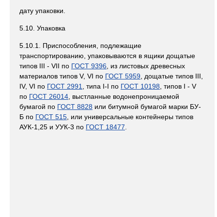
дату упаковки.
5.10. Упаковка
5.10.1. Приспособления, подлежащие
транспортированию, упаковываются в ящики дощатые
типов III - VII по
ГОСТ 9396
, из листовых древесных
материалов типов V, VI по
ГОСТ 5959
, дощатые типов III,
IV, VI по
ГОСТ 2991
, типа I-I по
ГОСТ 10198
, типов I - V
по
ГОСТ 26014
, выстланные водонепроницаемой
бумагой по
ГОСТ 8828
или битумной бумагой марки БУ-
Б по
ГОСТ 515
, или универсальные контейнеры типов
АУК-1,25 и УУК-3 по
ГОСТ 18477
.